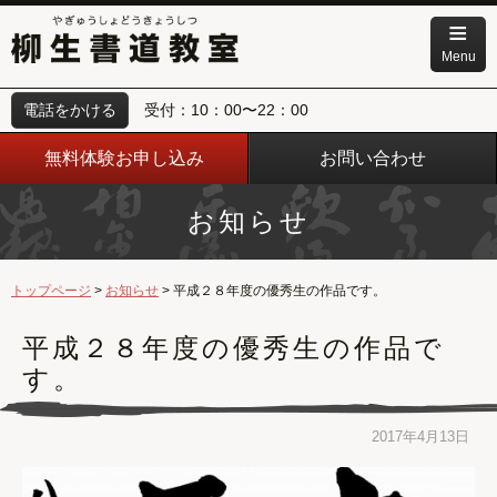
≡
Menu
電話をかける
受付：10：00〜22：00
ごあいさつ
無料体験お申し込み
お問い合わせ
コース・お月謝
幼児・小中学生の方
教室のご案内
お知らせ
高校生・一般の方
講師紹介
トップページ
お知らせ
平成２８年度の優秀生の作品です。
ネット教室
平成２８年度の優秀生の作品で
動画一覧
す。
よくあるご質問
2017年4月13日
お知らせ